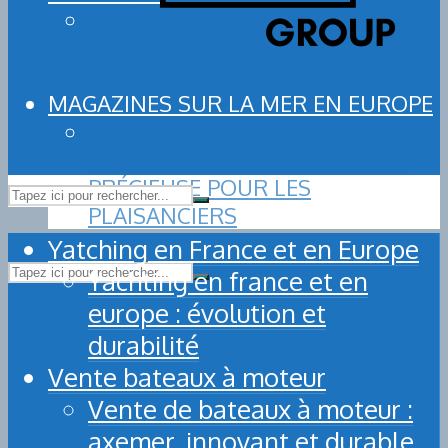
AMÉNAGEZ VOTRE BATEAU AVEC
LES ACCESSOIRES D’EXCELLENCE
D’AXEMER
MAGAZINES SUR LA MER EN EUROPE
LES MAGAZINES MARITIMES
EUROPÉENS : UNE RESSOURCE
PRÉCIEUSE POUR LES
PLAISANCIERS
Yatching en France et en Europe
Yachting en france et en
europe : évolution et
durabilité
Vente bateaux à moteur
Vente de bateaux à moteur :
axemer, innovant et durable