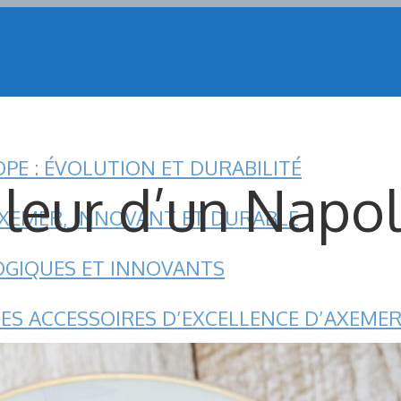
PE : ÉVOLUTION ET DURABILITÉ
aleur d’un Napo
AXEMER, INNOVANT ET DURABLE
LOGIQUES ET INNOVANTS
ES ACCESSOIRES D’EXCELLENCE D’AXEME
ÉENS : UNE RESSOURCE PRÉCIEUSE POUR 