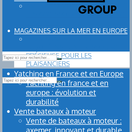
AMÉNAGEZ VOTRE BATEAU AVEC
LES ACCESSOIRES D’EXCELLENCE
D’AXEMER
MAGAZINES SUR LA MER EN EUROPE
LES MAGAZINES MARITIMES
EUROPÉENS : UNE RESSOURCE
PRÉCIEUSE POUR LES
PLAISANCIERS
Yatching en France et en Europe
Yachting en france et en
europe : évolution et
durabilité
Vente bateaux à moteur
Vente de bateaux à moteur :
axemer, innovant et durable