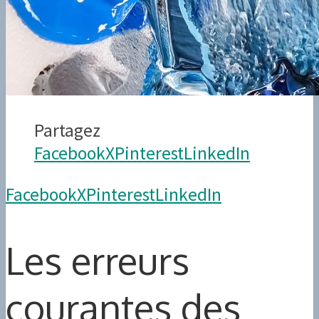
Partagez
Facebook
X
Pinterest
LinkedIn
Facebook
X
Pinterest
LinkedIn
Les erreurs
courantes des