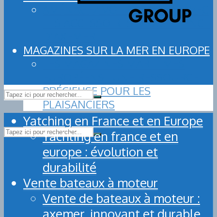
AMÉNAGEZ VOTRE BATEAU AVEC
LES ACCESSOIRES D’EXCELLENCE
D’AXEMER
MAGAZINES SUR LA MER EN EUROPE
LES MAGAZINES MARITIMES
EUROPÉENS : UNE RESSOURCE
PRÉCIEUSE POUR LES
PLAISANCIERS
Yatching en France et en Europe
Yachting en france et en
europe : évolution et
durabilité
Vente bateaux à moteur
Vente de bateaux à moteur :
axemer, innovant et durable